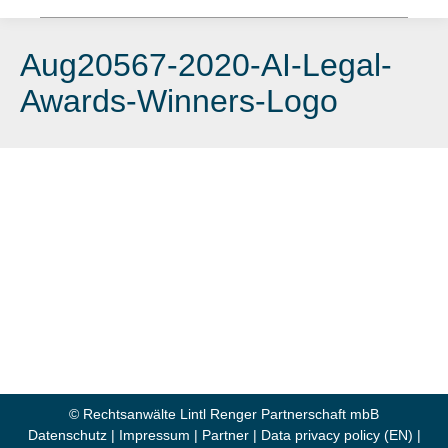
Aug20567-2020-AI-Legal-
Awards-Winners-Logo
© Rechtsanwälte Lintl Renger Partnerschaft mbB
Datenschutz
|
Impressum
|
Partner
|
Data privacy policy (EN)
|