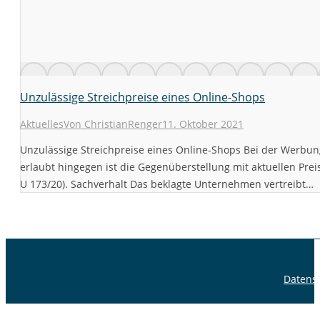
Unzulässige Streichpreise eines Online-Shops
Aktuelles
Von
ChristianRenger
11. Oktober 2021
Unzulässige Streichpreise eines Online-Shops Bei der Werbun
erlaubt hingegen ist die Gegenüberstellung mit aktuellen Pr
U 173/20). Sachverhalt Das beklagte Unternehmen vertreibt…
Datens
G