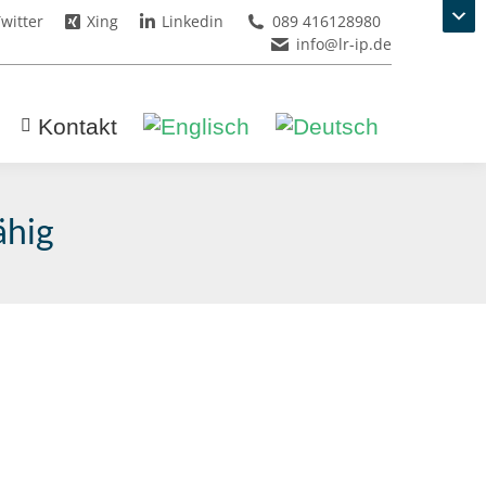
witter
Xing
Linkedin
089 416128980
info@lr-ip.de
Kontakt
̈hig